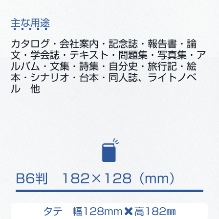
主な用途
カタログ・会社案内・記念誌・報告書・論
文・学会誌・テキスト・問題集・写真集・ア
ルバム・文集・詩集・自分史・旅行記・絵
本・シナリオ・台本・同人誌、ライトノベ
ル 他
B6判 182×128（mm）
タテ 幅128mm
高182㎜