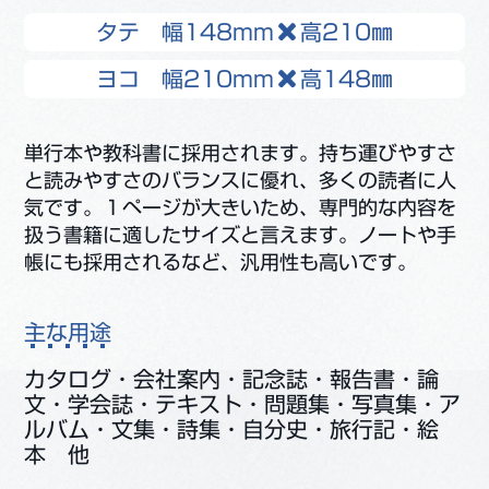
タテ 幅148mm
高210㎜
ヨコ 幅210mm
高148㎜
単行本や教科書に採用されます。持ち運びやすさ
と読みやすさのバランスに優れ、多くの読者に人
気です。１ページが大きいため、専門的な内容を
扱う書籍に適したサイズと言えます。ノートや手
帳にも採用されるなど、汎用性も高いです。
主な用途
カタログ・会社案内・記念誌・報告書・論
文・学会誌・テキスト・問題集・写真集・ア
ルバム・文集・詩集・自分史・旅行記・絵
本 他